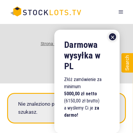
Przejdź
do
treści
Strona Główna
/
Sklep
/
440
440
Search
Złóż zamówienie za
minimum
5000,00 zł netto
(6150,00 zł brutto)
Nie znaleziono produktów, których
a wyślemy Ci je
za
szukasz.
darmo!