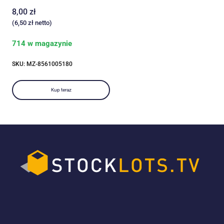
8,00
zł
(
6,50
zł
netto)
714 w magazynie
SKU: MZ-8561005180
Kup teraz