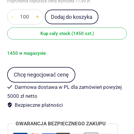
Poprzednia najniższa cena wynosiła
17,99
zł
.
ilość
Dodaj do koszyka
Ultradźwiękowy
treser
Kup cały stock (1450 szt.)
psów
i
1450 w magazynie
odstraszacz
3w1
z
Chcę negocjować cenę
laserem
Smartthingz
Darmowa dostawa w PL dla zamówień powyżej
5000 zł netto
Bezpieczne płatności
GWARANCJA BEZPIECZNEGO ZAKUPU