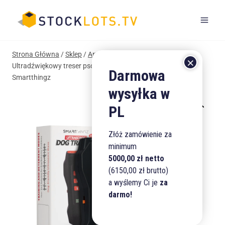
Przejdź
do
treści
Strona Główna
/
Sklep
/
Artykuły dla Zwierząt
/
Pozostałe
/
Ultradźwiękowy treser psów i odstraszacz 3w1 z laserem
Smartthingz
Złóż zamówienie za
minimum
5000,00 zł netto
(6150,00 zł brutto)
a wyślemy Ci je
za
darmo!