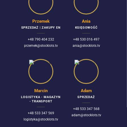
Przemek
Ania
SPRZEDAŻ | ZAKUPY EN
KSIĘGOWOŚĆ
+48 790 404 232
+48 530 016 497
przemek@stocklots.tv
ania@stocklots.tv
Marcin
Adam
LOGISTYKA - MAGAZYN
SPRZEDAŻ
- TRANSPORT
+48 533 347 568
+48 533 347 569
adam@stocklots.tv
logistyka@stocklots.tv