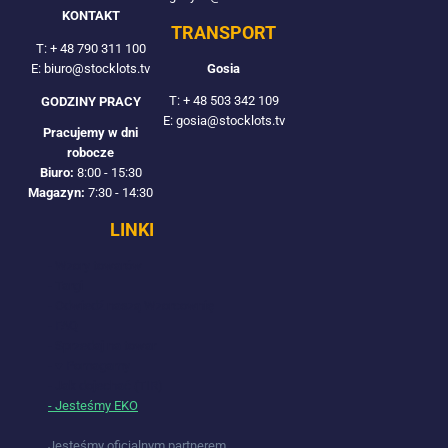
KONTAKT
TRANSPORT
T:
+ 48 790 311 100
Gosia
E: biuro@stocklots.tv
T:
+ 48 503 342 109
GODZINY PRACY
E: gosia@stocklots.tv
Pracujemy w dni
robocze
Biuro:
8:00 - 15:30
Magazyn:
7:30 - 14:30
LINKI
- Wzory towarów
- Targi
- Odwiedź naszą Wzorcownię
- FAQ
- Sprzedaj na towar
- ♥ Pomagamy
- Jak dojechać (TIR)
- Jesteśmy EKO
Jesteśmy oficjalnym partnerem