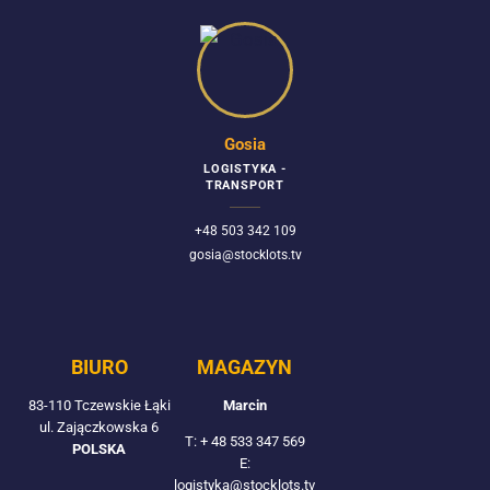
Gosia
LOGISTYKA -
TRANSPORT
+48 503 342 109
gosia@stocklots.tv
BIURO
MAGAZYN
83-110 Tczewskie Łąki
Marcin
ul. Zajączkowska 6
T:
+ 48 533 347 569
POLSKA
E:
logistyka@stocklots.tv