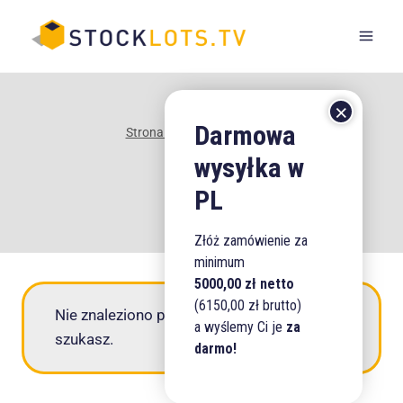
Przejdź
do
treści
Strona Główna
/
Sklep
/
PP
PP
Złóż zamówienie za
minimum
5000,00 zł netto
(6150,00 zł brutto)
Nie znaleziono produktów, których
a wyślemy Ci je
za
szukasz.
darmo!