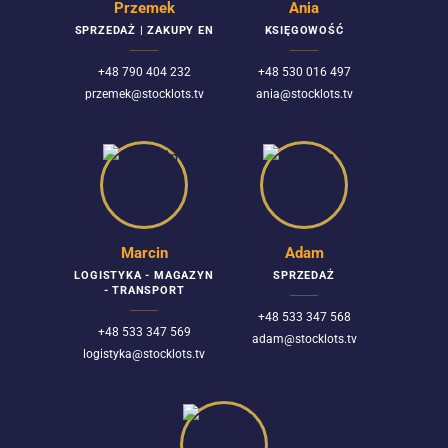
Przemek
Ania
SPRZEDAŻ | ZAKUPY EN
KSIĘGOWOŚĆ
+48 790 404 232
+48 530 016 497
przemek@stocklots.tv
ania@stocklots.tv
Marcin
Adam
LOGISTYKA - MAGAZYN
SPRZEDAŻ
- TRANSPORT
+48 533 347 568
+48 533 347 569
adam@stocklots.tv
logistyka@stocklots.tv