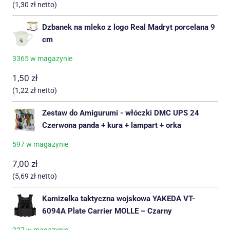
(
1,30
zł
netto)
Dzbanek na mleko z logo Real Madryt porcelana 9
cm
3365 w magazynie
1,50
zł
(
1,22
zł
netto)
Zestaw do Amigurumi - włóczki DMC UPS 24
Czerwona panda + kura + lampart + orka
597 w magazynie
7,00
zł
(
5,69
zł
netto)
Kamizelka taktyczna wojskowa YAKEDA VT-
6094A Plate Carrier MOLLE – Czarny