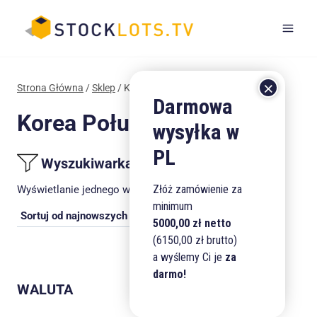
Przejdź
do
treści
Strona Główna
/
Sklep
/
Korea Południowa
Korea Południowa
Wyszukiwarka produktów
Złóż zamówienie za
Wyświetlanie jednego wyniku
minimum
5000,00 zł netto
(6150,00 zł brutto)
a wyślemy Ci je
za
darmo!
WALUTA