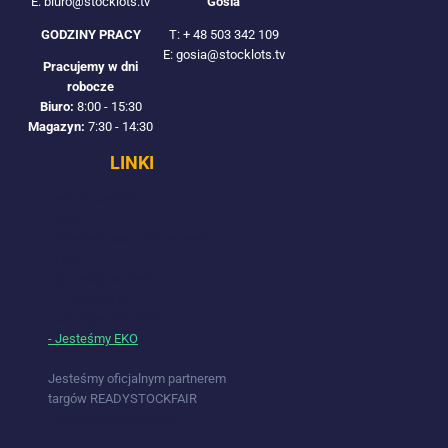
Gosia
E: biuro@stocklots.tv
T:
+ 48 503 342 109
GODZINY PRACY
E: gosia@stocklots.tv
Pracujemy w dni
robocze
Biuro:
8:00 - 15:30
Magazyn:
7:30 - 14:30
LINKI
- Wzory towarów
- Targi
- Odwiedź naszą Wzorcownię
- FAQ
- Sprzedaj na towar
- ♥ Pomagamy
- Jak dojechać (TIR)
- Jesteśmy EKO
Jesteśmy oficjalnym partnerem
targów READYSTOCKFAIR
- Pobierz darmowy bilet