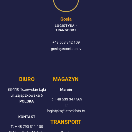
Gosia
LOGISTYKA -
TRANSPORT
+48 503 342 109
gosia@stocklots.tv
BIURO
MAGAZYN
83-110 Tczewskie Łąki
Marcin
ul. Zajączkowska 6
T:
+ 48 533 347 569
POLSKA
E:
logistyka@stocklots.tv
KONTAKT
TRANSPORT
T:
+ 48 790 311 100