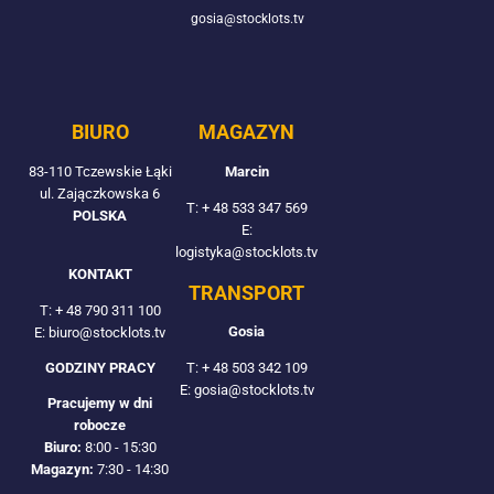
gosia@stocklots.tv
BIURO
MAGAZYN
83-110 Tczewskie Łąki
Marcin
ul. Zajączkowska 6
T:
+ 48 533 347 569
POLSKA
E:
logistyka@stocklots.tv
KONTAKT
TRANSPORT
T:
+ 48 790 311 100
Gosia
E: biuro@stocklots.tv
T:
+ 48 503 342 109
GODZINY PRACY
E: gosia@stocklots.tv
Pracujemy w dni
robocze
Biuro:
8:00 - 15:30
Magazyn:
7:30 - 14:30