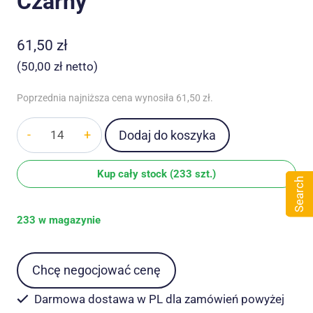
Czarny
61,50
zł
(
50,00
zł
netto)
Poprzednia najniższa cena wynosiła
61,50
zł
.
ilość
Dodaj do koszyka
Pas
taktyczny
Kup cały stock (233 szt.)
wojskowy
Search
YAKEDA
233 w magazynie
YD-
2027
MOLLE
Chcę negocjować cenę
bojowy
7-
Darmowa dostawa w PL dla zamówień powyżej