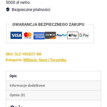
in-
5000 zł netto
1
Bezpieczne płatności
seria
BOMTURN
GWARANCJA BEZPIECZNEGO ZAKUPU
z
kieszeniami
–
Czarny
SKU:
SLZ-YD2027-BK
Kategorie:
Militaria
,
Sport i Turystyka
Opis
Informacje dodatkowe
Opinie (0)