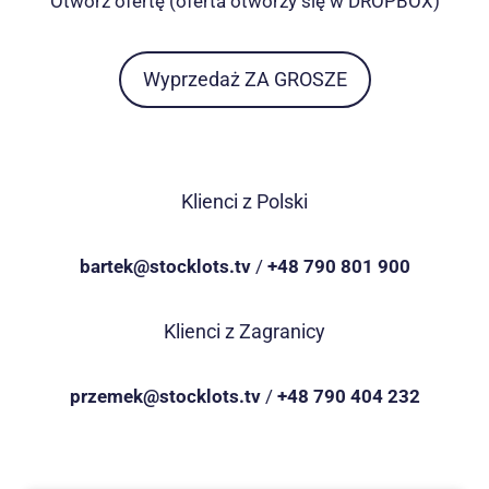
Otwórz ofertę (oferta otworzy się w DROPBOX)
Wyprzedaż ZA GROSZE
Klienci z Polski
bartek@stocklots.tv
/
+48 790 801 900
Klienci z Zagranicy
przemek@stocklots.tv
/
+48 790 404 232