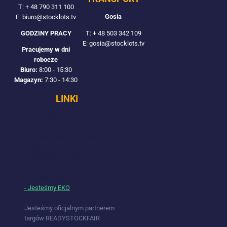
T:
+ 48 790 311 100
Gosia
E: biuro@stocklots.tv
T:
+ 48 503 342 109
GODZINY PRACY
E: gosia@stocklots.tv
Pracujemy w dni
robocze
Biuro:
8:00 - 15:30
Magazyn:
7:30 - 14:30
LINKI
- Wzory towarów
- Targi
- Odwiedź naszą Wzorcownię
- FAQ
- Sprzedaj na towar
- ♥ Pomagamy
- Jak dojechać (TIR)
- Jesteśmy EKO
Jesteśmy oficjalnym partnerem
targów READYSTOCKFAIR