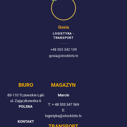
Gosia
LOGISTYKA -
TRANSPORT
+48 503 342 109
gosia@stocklots.tv
BIURO
MAGAZYN
83-110 Tczewskie Łąki
Marcin
ul. Zajączkowska 6
T:
+ 48 533 347 569
POLSKA
E:
logistyka@stocklots.tv
KONTAKT
TRANSPORT