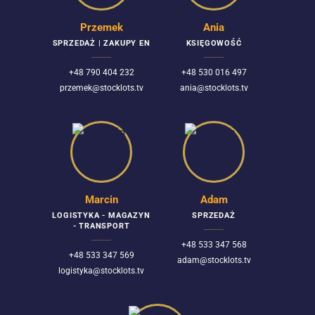
Przemek
Ania
SPRZEDAŻ | ZAKUPY EN
KSIĘGOWOŚĆ
+48 790 404 232
+48 530 016 497
przemek@stocklots.tv
ania@stocklots.tv
Marcin
Adam
LOGISTYKA - MAGAZYN
SPRZEDAŻ
- TRANSPORT
+48 533 347 568
+48 533 347 569
adam@stocklots.tv
logistyka@stocklots.tv