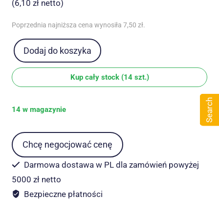
(
6,10
zł
netto)
Poprzednia najniższa cena wynosiła
7,50
zł
.
Dodaj do koszyka
ilość
Zestaw
Kup cały stock (14 szt.)
do
Amigurumi
Search
-
14 w magazynie
włóczki
DMC
Chcę negocjować cenę
UPS
13
Darmowa dostawa w PL dla zamówień powyżej
Leniwiec
5000 zł netto
+
Bezpieczne płatności
Pszczoła
+