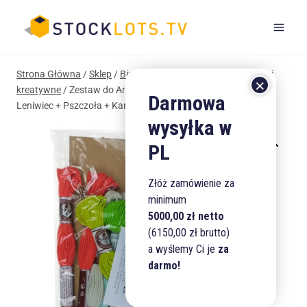
Przejdź
do
treści
Strona Główna
/
Sklep
/
Biuro i Szkoła
/
Artykuły plastyczne i
kreatywne
/
Zestaw do Amigurumi – włóczki DMC UPS 13
Leniwiec + Pszczoła + Kangur + Paw + Ślimak
Złóż zamówienie za
minimum
5000,00 zł netto
(6150,00 zł brutto)
a wyślemy Ci je
za
darmo!