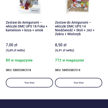
Zestaw do Amigurumi –
Zestaw do Amigurumi –
włóczki DMC UPS 18 Foka +
włóczki DMC UPS 14
kameleon + koza + smok
Niedźwiedź + Słoń + Jeż +
Zebra + Wieloryb
7,00
zł
8,50
zł
(
5,69
zł
netto)
(
6,91
zł
netto)
80 w magazynie
772 w magazynie
SKU: 5885CMC518
SKU: 5885CMC514
Kup teraz
Kup teraz