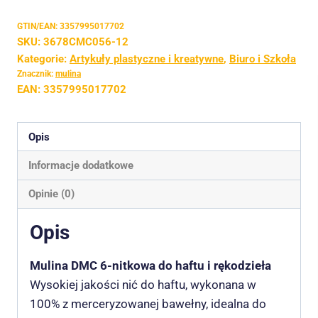
GTIN/EAN:
3357995017702
SKU:
3678CMC056-12
Kategorie:
Artykuły plastyczne i kreatywne
,
Biuro i Szkoła
Znacznik:
mulina
EAN:
3357995017702
Opis
Informacje dodatkowe
Opinie (0)
Opis
Mulina DMC 6-nitkowa do haftu i rękodzieła
Wysokiej jakości nić do haftu, wykonana w
100% z merceryzowanej bawełny, idealna do