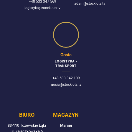
+48 533 347 569
adam@stocklots.tv
logistyka@stocklots.tv
Gosia
LOGISTYKA -
TRANSPORT
+48 503 342 109
gosia@stocklots.tv
BIURO
MAGAZYN
83-110 Tczewskie Łąki
Marcin
ul. Zajączkowska 6