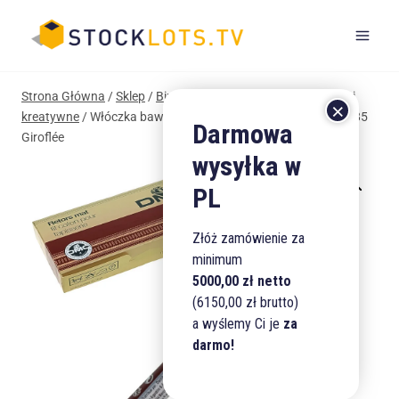
Przejdź
do
treści
Strona Główna
/
Sklep
/
Biuro i Szkoła
/
Artykuły plastyczne i
kreatywne
/
Włóczka bawełniana DMC Mulina Motek 10 m N85
Giroflée
Złóż zamówienie za
minimum
5000,00 zł netto
(6150,00 zł brutto)
a wyślemy Ci je
za
darmo!