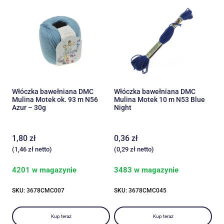
Włóczka bawełniana DMC
Włóczka bawełniana DMC
Mulina Motek ok. 93 m N56
Mulina Motek 10 m N53 Blue
Azur – 30g
Night
1,80
zł
0,36
zł
(
1,46
zł
netto)
(
0,29
zł
netto)
4201 w magazynie
3483 w magazynie
SKU: 3678CMC007
SKU: 3678CMC045
Kup teraz
Kup teraz