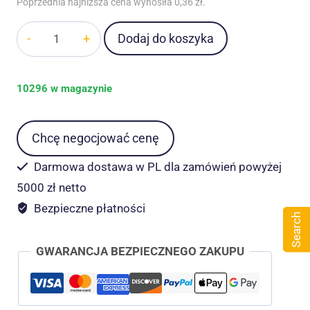
Poprzednia najniższa cena wynosiła
0,36
zł
.
ilość
Dodaj do koszyka
Włóczka
bawełniana
DMC
10296 w magazynie
Mulina
Motek
Chcę negocjować cenę
10
m
Darmowa dostawa w PL dla zamówień powyżej
N85
5000 zł netto
Giroflée
Bezpieczne płatności
Search
GWARANCJA BEZPIECZNEGO ZAKUPU