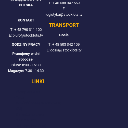
T:
+ 48 533 347 569
POLSKA
E:
logistyka@stocklots.tv
KONTAKT
TRANSPORT
T:
+ 48 790 311 100
Gosia
E: biuro@stocklots.tv
T:
+ 48 503 342 109
GODZINY PRACY
E: gosia@stocklots.tv
Pracujemy w dni
robocze
Biuro:
8:00 - 15:30
Magazyn:
7:30 - 14:30
LINKI
- Wzory towarów
- Targi
- Odwiedź naszą Wzorcownię
- FAQ
- Sprzedaj na towar
- ♥ Pomagamy
- Jak dojechać (TIR)