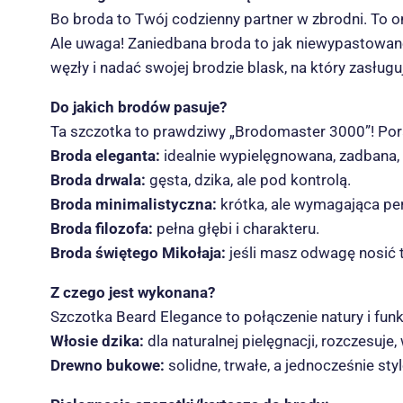
Bo broda to Twój codzienny partner w zbrodni. To o
Ale uwaga! Zaniedbana broda to jak niewypastowane 
węzły i nadać swojej brodzie blask, na który zasługu
Do jakich brodów pasuje?
Ta szczotka to prawdziwy „Brodomaster 3000”! Pora
Broda eleganta:
idealnie wypielęgnowana, zadbana, 
Broda drwala:
gęsta, dzika, ale pod kontrolą.
Broda minimalistyczna:
krótka, ale wymagająca per
Broda filozofa:
pełna głębi i charakteru.
Broda świętego Mikołaja:
jeśli masz odwagę nosić t
Z czego jest wykonana?
Szczotka Beard Elegance to połączenie natury i funk
Włosie dzika:
dla naturalnej pielęgnacji, rozczesuje
Drewno bukowe:
solidne, trwałe, a jednocześnie s