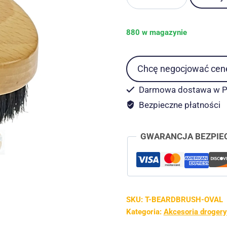
Szczotka
drewniana
do
880 w magazynie
brody
z
Chcę negocjować cen
naturalnym
włosiem
Darmowa dostawa w PL
dzika
Bezpieczne płatności
10,5x6x4
cm
GWARANCJA BEZPIE
SKU:
T-BEARDBRUSH-OVAL
Kategoria:
Akcesoria drogery