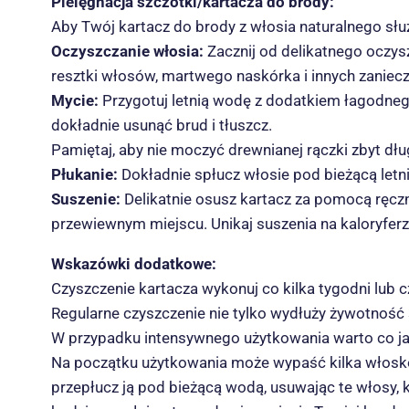
Pielęgnacja szczotki/kartacza do brody:
Aby Twój kartacz do brody z włosia naturalnego służ
Oczyszczanie włosia:
Zacznij od delikatnego oczys
resztki włosów, martwego naskórka i innych zaniec
Mycie:
Przygotuj letnią wodę z dodatkiem łagodnego
dokładnie usunąć brud i tłuszcz.
Pamiętaj, aby nie moczyć drewnianej rączki zbyt dłu
Płukanie:
Dokładnie spłucz włosie pod bieżącą letn
Suszenie:
Delikatnie osusz kartacz za pomocą ręcz
przewiewnym miejscu. Unikaj suszenia na kaloryfer
Wskazówki dodatkowe:
Czyszczenie kartacza wykonuj co kilka tygodni lub cz
Regularne czyszczenie nie tylko wydłuży żywotność s
W przypadku intensywnego użytkowania warto co jaki
Na początku użytkowania może wypaść kilka włosków
przepłucz ją pod bieżącą wodą, usuwając te włosy,