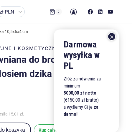
0
ika 10,5x6x4 cm
YJNE I KOSMETYCZNE
wniana do brody z
łosiem dzika 10,5x6x4 cm
Złóż zamówienie za
minimum
5000,00 zł netto
(6150,00 zł brutto)
a wyślemy Ci je
za
darmo!
osiła
15,01
zł
.
do koszyka
Kup cały stock (880 szt.)