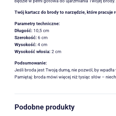
będzie w pełni gotowa do ujarzmiania Twojej brody.
Twój kartacz do brody to narzędzie, które pracuje 
Parametry techniczne:
Długość:
10,5 cm
Szerokość:
6 cm
Wysokość:
4 cm
Wysokość włosia:
2 cm
Podsumowanie:
Jeśli broda jest Twoją dumą, nie pozwól, by wpadła
Pamiętaj: broda mówi więcej niż tysiąc słów – niech
Podobne produkty