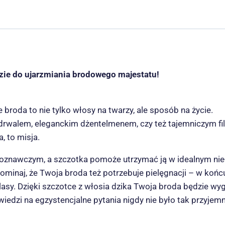
zie do ujarzmiania brodowego majestatu!
 broda to nie tylko włosy na twarzy, ale sposób na życie.
drwalem, eleganckim dżentelmenem, czy też tajemniczym filo
, to misja.
nawczym, a szczotka pomoże utrzymać ją w idealnym nieład
ominaj, że Twoja broda też potrzebuje pielęgnacji – w koń
sy. Dzięki szczotce z włosia dzika Twoja broda będzie wyg
dzi na egzystencjalne pytania nigdy nie było tak przyjemn