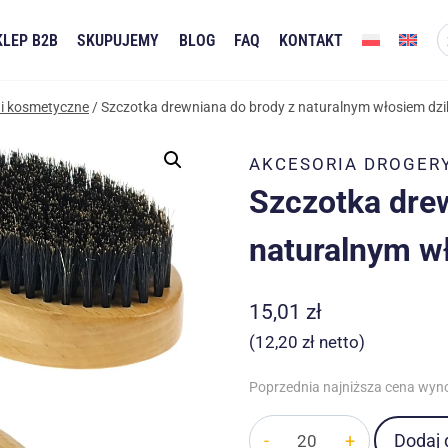
KLEP B2B
SKUPUJEMY
BLOG
FAQ
KONTAKT
 i kosmetyczne
/
Szczotka drewniana do brody z naturalnym włosiem dz
AKCESORIA DROGER
Szczotka dre
naturalnym w
15,01
zł
(
12,20
zł
netto)
Poprzednia najniższa cena wyn
ilość
Dodaj 