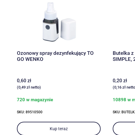
Ozonowy spray dezynfekujący TO
Butelka z
GO WENKO
SIMPLE, 
0,60
zł
0,20
zł
(
0,49
zł
netto)
(
0,16
zł
netto
720 w magazynie
10898 w m
SKU: 89510500
SKU: BUTEL
Kup teraz