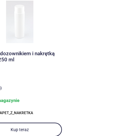
 dozownikiem i nakrętką
250 ml
)
agazynie
KAPET_Z_NAKRETKA
Kup teraz