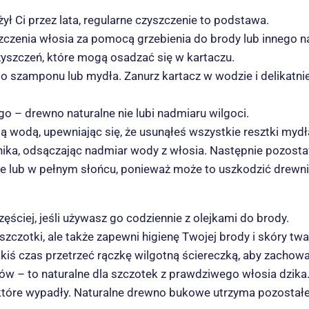
ył Ci przez lata, regularne czyszczenie to podstawa.
zczenia włosia za pomocą grzebienia do brody lub innego n
zyszczeń, które mogą osadzać się w kartaczu.
 szamponu lub mydła. Zanurz kartacz w wodzie i delikatnie
go – drewno naturalne nie lubi nadmiaru wilgoci.
ią wodą, upewniając się, że usunąłeś wszystkie resztki myd
nika, odsączając nadmiar wody z włosia. Następnie pozos
ze lub w pełnym słońcu, ponieważ może to uszkodzić drewni
ęściej, jeśli używasz go codziennie z olejkami do brody.
zczotki, ale także zapewni higienę Twojej brody i skóry twa
ś czas przetrzeć rączkę wilgotną ściereczką, aby zachować
 – to naturalne dla szczotek z prawdziwego włosia dzika.
 które wypadły. Naturalne drewno bukowe utrzyma pozostał