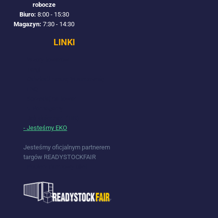
robocze
Biuro:
8:00 - 15:30
Magazyn:
7:30 - 14:30
LINKI
- Wzory towarów
- Targi
- Odwiedź naszą Wzorcownię
- FAQ
- Sprzedaj na towar
- ♥ Pomagamy
- Jak dojechać (TIR)
- Jesteśmy EKO
Jesteśmy oficjalnym partnerem
targów READYSTOCKFAIR
- Pobierz darmowy bilet