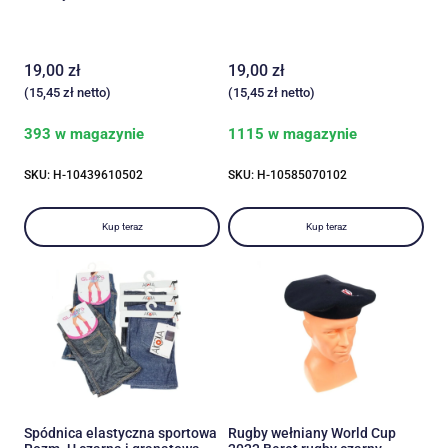
19,00
zł
19,00
zł
(
15,45
zł
netto)
(
15,45
zł
netto)
393 w magazynie
1115 w magazynie
SKU: H-10439610502
SKU: H-10585070102
Kup teraz
Kup teraz
Spódnica elastyczna sportowa
Rugby wełniany World Cup