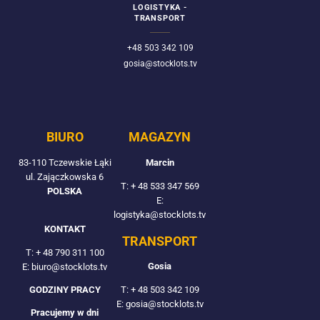
LOGISTYKA -
TRANSPORT
+48 503 342 109
gosia@stocklots.tv
BIURO
MAGAZYN
83-110 Tczewskie Łąki
Marcin
ul. Zajączkowska 6
T:
+ 48 533 347 569
POLSKA
E:
logistyka@stocklots.tv
KONTAKT
TRANSPORT
T:
+ 48 790 311 100
Gosia
E: biuro@stocklots.tv
T:
+ 48 503 342 109
GODZINY PRACY
E: gosia@stocklots.tv
Pracujemy w dni