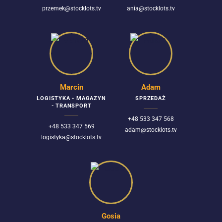
przemek@stocklots.tv
ania@stocklots.tv
Marcin
Adam
LOGISTYKA - MAGAZYN
SPRZEDAŻ
- TRANSPORT
+48 533 347 568
+48 533 347 569
adam@stocklots.tv
logistyka@stocklots.tv
Gosia