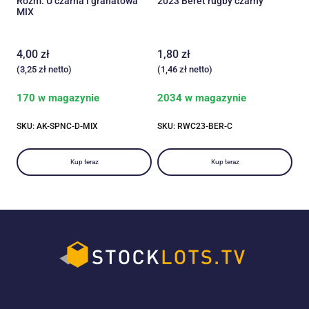
Rozm. U czarna i granatowa
2023 Beret rugby czarny
MIX
4,00
zł
1,80
zł
(
3,25
zł
netto)
(
1,46
zł
netto)
170 w magazynie
2034 w magazynie
SKU: AK-SPNC-D-MIX
SKU: RWC23-BER-C
Kup teraz
Kup teraz