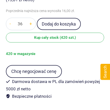
Poprzednia najniższa cena wynosiła
16,00
zł
.
ilość
Dodaj do koszyka
Sukienka
wieczorowa
Kup cały stock (420 szt.)
Midi
Glamour
420 w magazynie
Moraj
różowa
(ciemna)
Search
Chcę negocjować cenę
r.
M
Darmowa dostawa w PL dla zamówień powyżej
5000 zł netto
Bezpieczne płatności