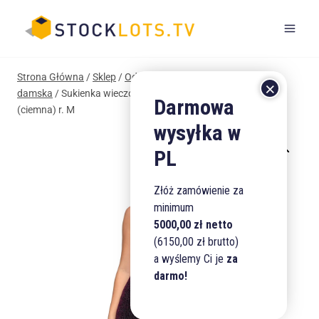
Przejdź
do
treści
Strona Główna
/
Sklep
/
Odzież, Obuwie i Dodatki
/
Odzież
damska
/
Sukienka wieczorowa Midi Glamour Moraj różowa
(ciemna) r. M
Złóż zamówienie za
minimum
5000,00 zł netto
(6150,00 zł brutto)
a wyślemy Ci je
za
darmo!