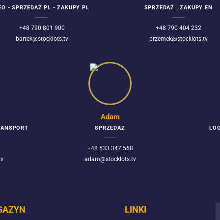
EO - SPRZEDAŻ PL - ZAKUPY PL
SPRZEDAŻ | ZAKUPY EN
+48 790 801 900
+48 790 404 232
bartek@stocklots.tv
przemek@stocklots.tv
Adam
TRANSPORT
SPRZEDAŻ
LOG
+48 533 347 568
tv
adam@stocklots.tv
GAZYN
LINKI