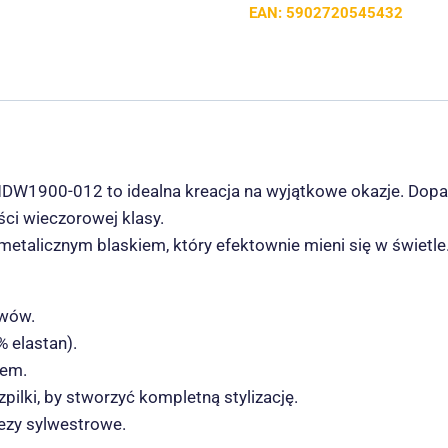
EAN:
5902720545432
 MDW1900-012 to idealna kreacja na wyjątkowe okazje. Do
ści wieczorowej klasy.
 metalicznym blaskiem, który efektownie mieni się w świetl
awów.
% elastan).
fem.
lki, by stworzyć kompletną stylizację.
rezy sylwestrowe.