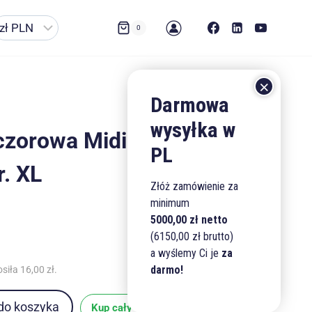
0
czorowa Midi Glamour
r. XL
Złóż zamówienie za
minimum
5000,00 zł netto
(6150,00 zł brutto)
a wyślemy Ci je
za
darmo!
osiła
16,00
zł
.
do koszyka
Kup cały stock (180 szt.)