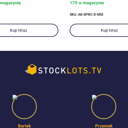
magazynie
170 w magazynie
SKU: AK-SPNC-D-MIX
Kup teraz
Kup teraz
Bartek
Przemek