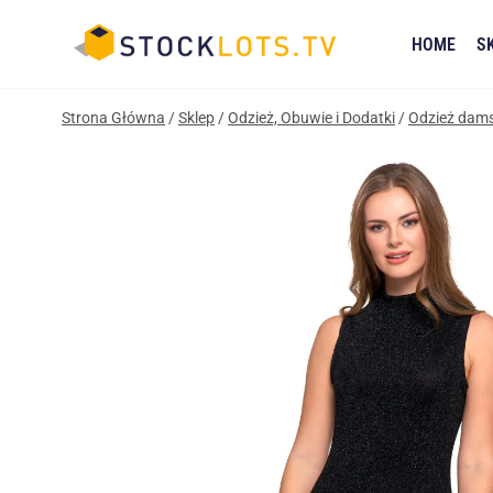
Przejdź
do
HOME
S
treści
Strona Główna
/
Sklep
/
Odzież, Obuwie i Dodatki
/
Odzież dam