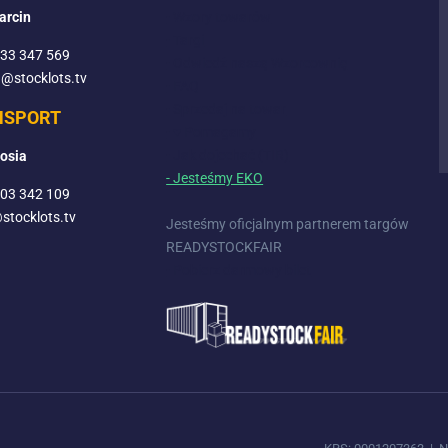
arcin
- Wzory towarów
- Targi
533 347 569
- Odwiedź naszą Wzorcownię
a@stocklots.tv
- FAQ
- Sprzedaj na towar
NSPORT
- ♥ Pomagamy
- Jak dojechać (TIR)
osia
- Jesteśmy EKO
503 342 109
stocklots.tv
Jesteśmy oficjalnym partnerem targów
READYSTOCKFAIR
- Pobierz darmowy bilet