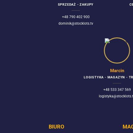
SPRZEDAŻ - ZAKUPY
C
+48 790 402 900
dominik@stocklots.tv
Marcin
LOGISTYKA - MAGAZYN - 
+48 533 347 569
logistyka@stocklots.
BIURO
MA