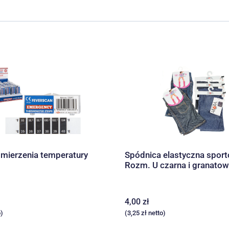
mierzenia temperatury
Spódnica elastyczna spor
Rozm. U czarna i granato
4,00
zł
)
(
3,25
zł
netto)