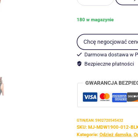
Sukienka
wieczorowa
Midi
180 w magazynie
Glamour
Moraj
Chcę negocjować cen
czarna
r.
Darmowa dostawa w PL
XL
Bezpieczne płatności
GWARANCJA BEZPIE
GTIN/EAN:
5902720545432
SKU:
MJ-MDW1900-012-BLK
Kategorie:
Odzież damska
,
Od