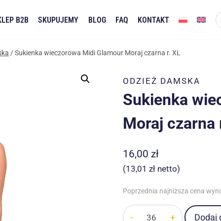
KLEP B2B
SKUPUJEMY
BLOG
FAQ
KONTAKT
ska
/
Sukienka wieczorowa Midi Glamour Moraj czarna r. XL
ODZIEŻ DAMSKA
Sukienka wie
Moraj czarna 
16,00
zł
(
13,01
zł
netto)
Poprzednia najniższa cena wyn
ilość
Dodaj 