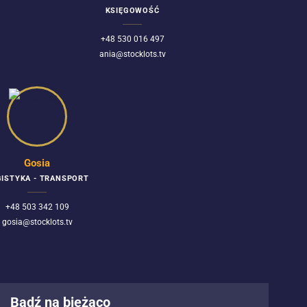
KSIĘGOWOŚĆ
+48 530 016 497
ania@stocklots.tv
Gosia
ISTYKA - TRANSPORT
+48 503 342 109
gosia@stocklots.tv
Bądź na bieżąco