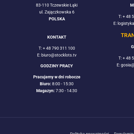
83-110 Tczewskie Łąki
M
ul. Zajączkowska 6
T:
+ 48 
POLSKA
E: logistyk
TRA
KONTAKT
G
T:
+ 48 790 311 100
E: biuro@stocklots.tv
T:
+ 48 
E: gosia@
GODZINY PRACY
Pracujemy w dni robocze
Biuro:
8:00 - 15:30
Magazyn:
7:30 - 14:30