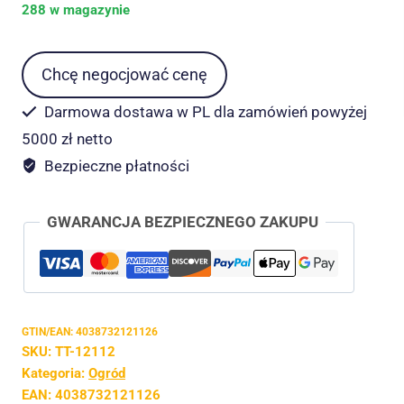
288 w magazynie
22
x
100
Chcę negocjować cenę
cm
Darmowa dostawa w PL dla zamówień powyżej
5000 zł netto
Bezpieczne płatności
GWARANCJA BEZPIECZNEGO ZAKUPU
GTIN/EAN:
4038732121126
SKU:
TT-12112
Kategoria:
Ogród
EAN:
4038732121126