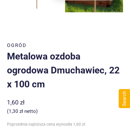
OGRÓD
Metalowa ozdoba
ogrodowa Dmuchawiec, 22
x 100 cm
Search
1,60
zł
(
1,30
zł
netto)
Poprzednia najniższa cena wynosiła
1,60
zł
.