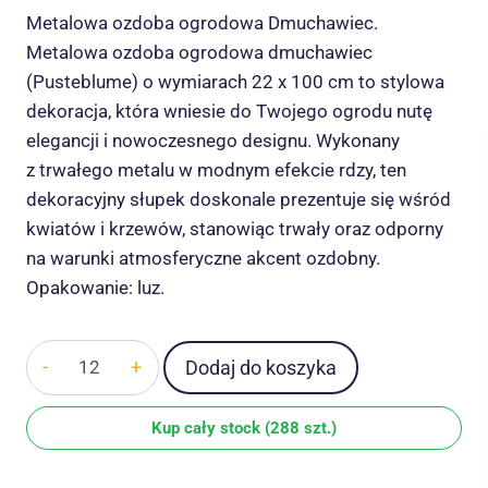
Metalowa ozdoba ogrodowa Dmuchawiec.
Metalowa ozdoba ogrodowa dmuchawiec
(Pusteblume) o wymiarach 22 x 100 cm to stylowa
dekoracja, która wniesie do Twojego ogrodu nutę
elegancji i nowoczesnego designu. Wykonany
z trwałego metalu w modnym efekcie rdzy, ten
dekoracyjny słupek doskonale prezentuje się wśród
kwiatów i krzewów, stanowiąc trwały oraz odporny
na warunki atmosferyczne akcent ozdobny.
Opakowanie: luz.
ilość
Dodaj do koszyka
Metalowa
ozdoba
Kup cały stock (288 szt.)
ogrodowa
Dmuchawiec,