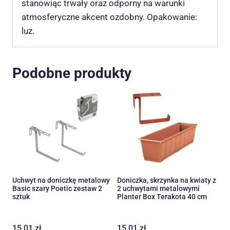
stanowiąc trwały oraz odporny na warunki
atmosferyczne akcent ozdobny. Opakowanie:
luz.
Podobne produkty
Uchwyt na doniczkę metalowy
Doniczka, skrzynka na kwiaty z
Basic szary Poetic zestaw 2
2 uchwytami metalowymi
sztuk
Planter Box Terakota 40 cm
15,01
zł
15,01
zł