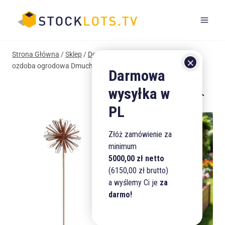
Przejdź
do
treści
Strona Główna
/
Sklep
/
Dom i Ogród
/
Ogród
/
Metalowa
ozdoba ogrodowa Dmuchawiec, 22 x 100 cm
Złóż zamówienie za
minimum
5000,00 zł netto
(6150,00 zł brutto)
a wyślemy Ci je
za
darmo!