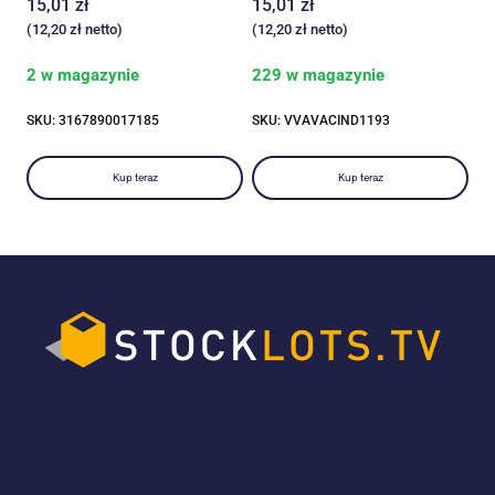
15,01
zł
15,01
zł
(
12,20
zł
netto)
(
12,20
zł
netto)
2 w magazynie
229 w magazynie
SKU: 3167890017185
SKU: VVAVACIND1193
Kup teraz
Kup teraz