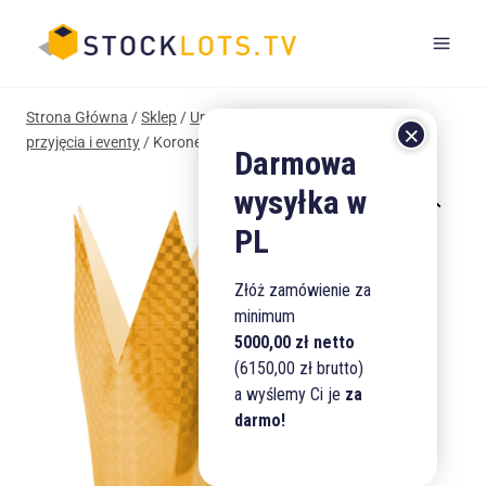
Przejdź
do
treści
Strona Główna
/
Sklep
/
Upominki i Gadżety
/
Artykuły na
przyjęcia i eventy
/
Koronetka księżniczki papierowa złota
Złóż zamówienie za
minimum
5000,00 zł netto
(6150,00 zł brutto)
a wyślemy Ci je
za
darmo!