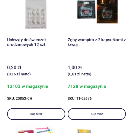
Uchwyty do świeczek
Zęby wampira z 2 kapsułkami z
urodzinowych 12 szt.
krwią
0,20
zł
1,00
zł
(
0,16
zł
netto)
(
0,81
zł
netto)
13103 w magazynie
7128 w magazynie
SKU: 20853-CH
SKU: TT-02676
Kup teraz
Kup teraz