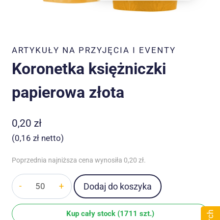
ARTYKUŁY NA PRZYJĘCIA I EVENTY
Koronetka księżniczki
papierowa złota
0,20
zł
(
0,16
zł
netto)
Poprzednia najniższa cena wynosiła
0,20
zł
.
ilość
Dodaj do koszyka
Koronetka
księżniczki
Kup cały stock (1711 szt.)
papierowa