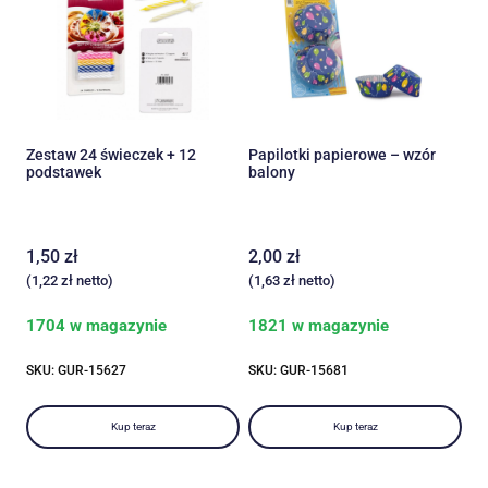
Zestaw 24 świeczek + 12
Papilotki papierowe – wzór
podstawek
balony
1,50
zł
2,00
zł
(
1,22
zł
netto)
(
1,63
zł
netto)
1704 w magazynie
1821 w magazynie
SKU: GUR-15627
SKU: GUR-15681
Kup teraz
Kup teraz