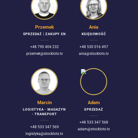
Przemek
Ania
SPRZEDAŻ | ZAKUPY EN
KSIĘGOWOŚĆ
+48 790 404 232
+48 530 016 497
przemek@stocklots.tv
ania@stocklots.tv
Marcin
Adam
LOGISTYKA - MAGAZYN
SPRZEDAŻ
- TRANSPORT
+48 533 347 568
+48 533 347 569
adam@stocklots.tv
logistyka@stocklots.tv