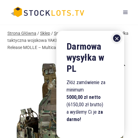
Przejdź
do
treści
Strona Główna
/
Sklep
/
Sport i Turystyka
/
Militaria
/
Kamizelka
taktyczna wojskowa YAKEDA VT-8300-2 Plate Carrier Quick
Release MOLLE – Multicam (CP)
Złóż zamówienie za
minimum
5000,00 zł netto
(6150,00 zł brutto)
a wyślemy Ci je
za
darmo!