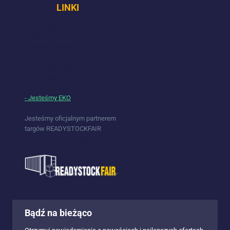
LINKI
- Wzory towarów
- Targi
- Odwiedź naszą Wzorcownię
- FAQ
- Sprzedaj na towar
- ♥ Pomagamy
- Jak dojechać (TIR)
- Jesteśmy EKO
Jesteśmy oficjalnym partnerem
targów READYSTOCKFAIR
- Pobierz darmowy bilet
Bądź na bieżąco