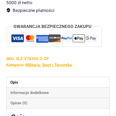
Quick
5000 zł netto
Release
Bezpieczne płatności
MOLLE
–
GWARANCJA BEZPIECZNEGO ZAKUPU
Multicam
(CP)
SKU:
SLZ-VT8300-2-CP
Kategorie:
Militaria
,
Sport i Turystyka
Opis
Informacje dodatkowe
Opinie (0)