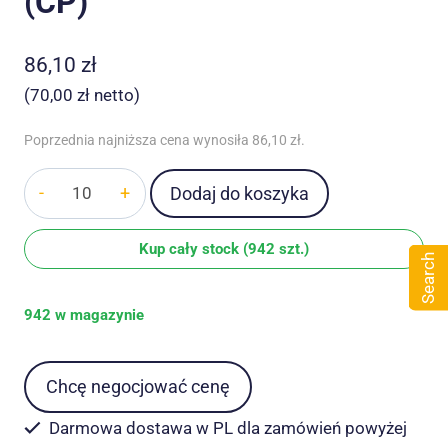
(CP)
86,10
zł
(
70,00
zł
netto)
Poprzednia najniższa cena wynosiła
86,10
zł
.
ilość
Dodaj do koszyka
Kamizelka
taktyczna
Kup cały stock (942 szt.)
wojskowa
Search
YAKEDA
942 w magazynie
VT-
8300-
2
Chcę negocjować cenę
Plate
Carrier
Darmowa dostawa w PL dla zamówień powyżej