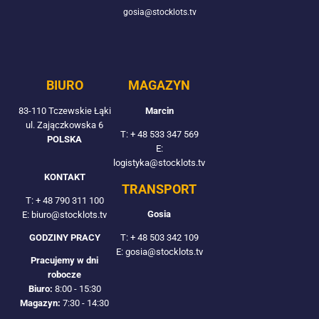
gosia@stocklots.tv
BIURO
MAGAZYN
83-110 Tczewskie Łąki
Marcin
ul. Zajączkowska 6
T:
+ 48 533 347 569
POLSKA
E:
logistyka@stocklots.tv
KONTAKT
TRANSPORT
T:
+ 48 790 311 100
Gosia
E: biuro@stocklots.tv
T:
+ 48 503 342 109
GODZINY PRACY
E: gosia@stocklots.tv
Pracujemy w dni
robocze
Biuro:
8:00 - 15:30
Magazyn:
7:30 - 14:30