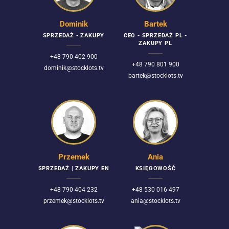
Dominik
Bartek
SPRZEDAŻ - ZAKUPY
CEO - SPRZEDAŻ PL -
ZAKUPY PL
+48 790 402 900
+48 790 801 900
dominik@stocklots.tv
bartek@stocklots.tv
Przemek
Ania
SPRZEDAŻ | ZAKUPY EN
KSIĘGOWOŚĆ
+48 790 404 232
+48 530 016 497
przemek@stocklots.tv
ania@stocklots.tv