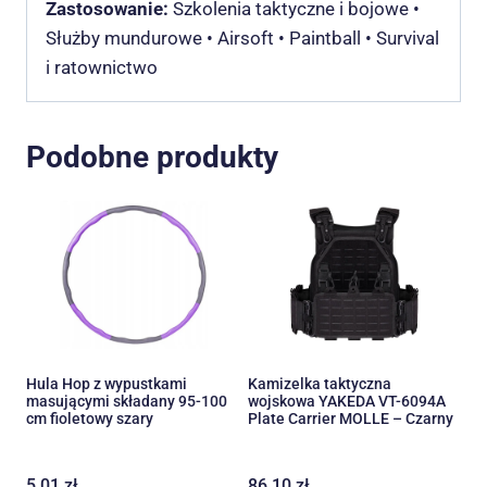
Zastosowanie:
Szkolenia taktyczne i bojowe •
Służby mundurowe • Airsoft • Paintball • Survival
i ratownictwo
Podobne produkty
Hula Hop z wypustkami
Kamizelka taktyczna
masującymi składany 95-100
wojskowa YAKEDA VT-6094A
cm fioletowy szary
Plate Carrier MOLLE – Czarny
5,01
zł
86,10
zł