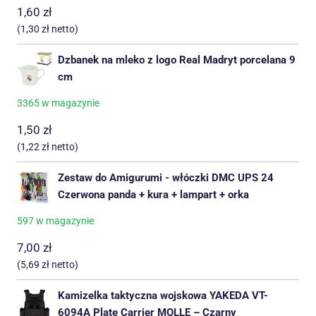
1,60
zł
(
1,30
zł
netto)
Dzbanek na mleko z logo Real Madryt porcelana 9
cm
3365 w magazynie
1,50
zł
(
1,22
zł
netto)
Zestaw do Amigurumi - włóczki DMC UPS 24
Czerwona panda + kura + lampart + orka
597 w magazynie
7,00
zł
(
5,69
zł
netto)
Kamizelka taktyczna wojskowa YAKEDA VT-
6094A Plate Carrier MOLLE – Czarny