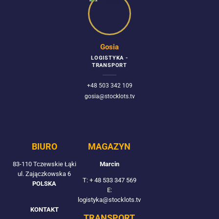
Gosia
LOGISTYKA -
TRANSPORT
+48 503 342 109
gosia@stocklots.tv
BIURO
MAGAZYN
83-110 Tczewskie Łąki
Marcin
ul. Zajączkowska 6
T:
+ 48 533 347 569
POLSKA
E:
logistyka@stocklots.tv
KONTAKT
TRANSPORT