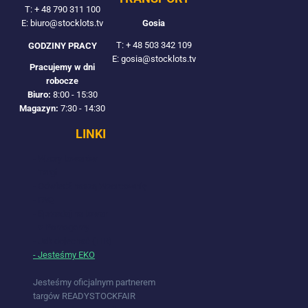
T:
+ 48 790 311 100
Gosia
E: biuro@stocklots.tv
T:
+ 48 503 342 109
GODZINY PRACY
E: gosia@stocklots.tv
Pracujemy w dni
robocze
Biuro:
8:00 - 15:30
Magazyn:
7:30 - 14:30
LINKI
- Wzory towarów
- Targi
- Odwiedź naszą Wzorcownię
- FAQ
- Sprzedaj na towar
- ♥ Pomagamy
- Jak dojechać (TIR)
- Jesteśmy EKO
Jesteśmy oficjalnym partnerem
targów READYSTOCKFAIR