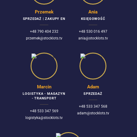
Przemek
Ania
SPRZEDAŻ | ZAKUPY EN
KSIĘGOWOŚĆ
+48 790 404 232
+48 530 016 497
przemek@stocklots.tv
ania@stocklots.tv
Marcin
Adam
LOGISTYKA - MAGAZYN
SPRZEDAŻ
- TRANSPORT
+48 533 347 568
+48 533 347 569
adam@stocklots.tv
logistyka@stocklots.tv