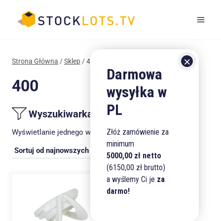
Przejdź
do
treści
Strona Główna
/
Sklep
/
400
400
Wyszukiwarka produktów
Złóż zamówienie za
Wyświetlanie jednego wyniku
minimum
5000,00 zł netto
(6150,00 zł brutto)
a wyślemy Ci je
za
darmo!