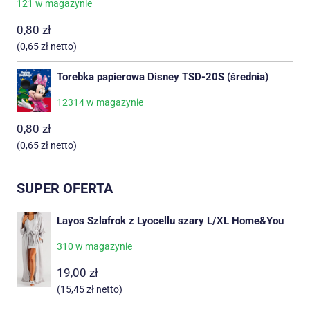
121 w magazynie
0,80
zł
(
0,65
zł
netto)
Torebka papierowa Disney TSD-20S (średnia)
12314 w magazynie
0,80
zł
(
0,65
zł
netto)
SUPER OFERTA
Layos Szlafrok z Lyocellu szary L/XL Home&You
310 w magazynie
19,00
zł
(
15,45
zł
netto)