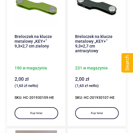
Breloczek na klucze
Breloczek na klucze
metalowy „KEY+”
metalowy „KEY+”
9,3×2,7 cm zielony
9,3×2,7 cm
antracytowy
Search
190 w magazynie
231 w magazynie
2,00
zł
2,00
zł
(
1,63
zł
netto)
(
1,63
zł
netto)
SKU: HC-201930109-HE
SKU: HC-201930107-HE
Kup teraz
Kup teraz