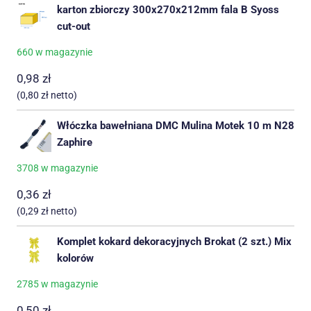
karton zbiorczy 300x270x212mm fala B Syoss
cut-out
660 w magazynie
0,98
zł
(
0,80
zł
netto)
Włóczka bawełniana DMC Mulina Motek 10 m N28
Zaphire
3708 w magazynie
0,36
zł
(
0,29
zł
netto)
Komplet kokard dekoracyjnych Brokat (2 szt.) Mix
kolorów
2785 w magazynie
0,50
zł