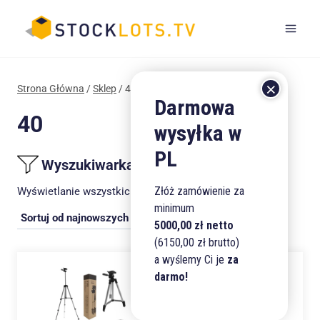
Przejdź
do
treści
Strona Główna
/
Sklep
/
40
40
Wyszukiwarka produktów
Złóż zamówienie za
Posortowane
Wyświetlanie wszystkich wyników: 7
minimum
według
5000,00 zł netto
najnowszych
(6150,00 zł brutto)
a wyślemy Ci je
za
darmo!