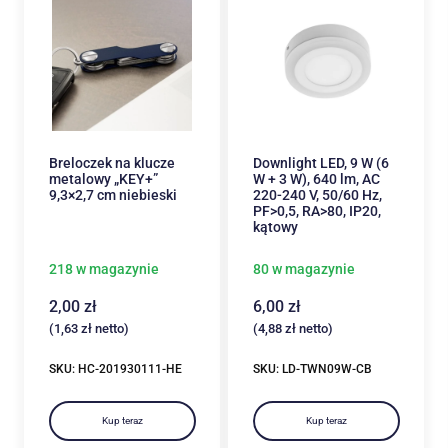
Breloczek na klucze
Downlight LED, 9 W (6
metalowy „KEY+”
W + 3 W), 640 lm, AC
9,3×2,7 cm niebieski
220-240 V, 50/60 Hz,
PF>0,5, RA>80, IP20,
kątowy
218 w magazynie
80 w magazynie
2,00
zł
6,00
zł
(
1,63
zł
netto)
(
4,88
zł
netto)
SKU: HC-201930111-HE
SKU: LD-TWN09W-CB
Kup teraz
Kup teraz