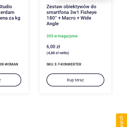
tudio
Zestaw obiektywów do
terdam
smartfona 3w1 Fisheye
ena za kg
180° + Macro + Wide
Angle
355 w magazynie
6,00
zł
(
4,88
zł
netto)
MIX-WOMAN
SKU: E-T-KONWERTER
z
Kup teraz
Search