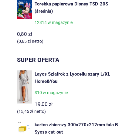
Torebka papierowa Disney TSD-20S
(średnia)
12314 w magazynie
0,80
zł
(
0,65
zł
netto)
SUPER OFERTA
Layos Szlafrok z Lyocellu szary L/XL
Home&You
310 w magazynie
19,00
zł
(
15,45
zł
netto)
karton zbiorczy 300x270x212mm fala B
Syoss cut-out