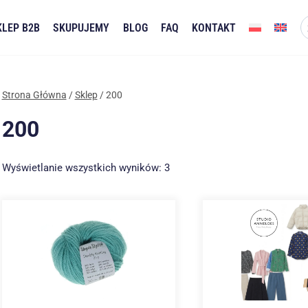
KLEP B2B
SKUPUJEMY
BLOG
FAQ
KONTAKT
Strona Główna
/
Sklep
/
200
200
Posortowane
Wyświetlanie wszystkich wyników: 3
według
najnowszych