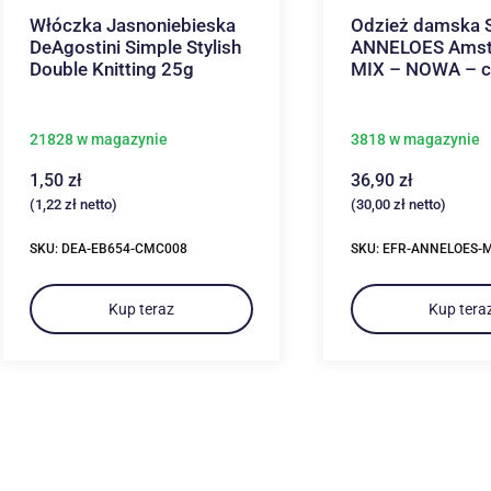
Włóczka Jasnoniebieska
Odzież damska S
DeAgostini Simple Stylish
ANNELOES Ams
Double Knitting 25g
MIX – NOWA – c
21828 w magazynie
3818 w magazynie
1,50
zł
36,90
zł
(
1,22
zł
netto)
(
30,00
zł
netto)
SKU: DEA-EB654-CMC008
SKU: EFR-ANNELOES-
Kup teraz
Kup tera