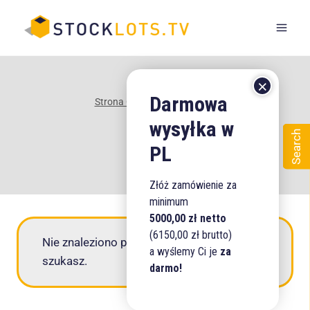
Przejdź
do
treści
Strona Główna
/
Sklep
/
135
135
Search
Złóż zamówienie za
minimum
5000,00 zł netto
(6150,00 zł brutto)
Nie znaleziono produktów, których
a wyślemy Ci je
za
szukasz.
darmo!