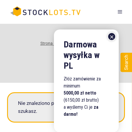
Przejdź
do
treści
Strona Główna
/
Sklep
/
127
127
Search
Złóż zamówienie za
minimum
5000,00 zł netto
(6150,00 zł brutto)
Nie znaleziono produktów, których
a wyślemy Ci je
za
szukasz.
darmo!