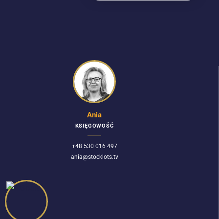
Ania
KSIĘGOWOŚĆ
+48 530 016 497
ania@stocklots.tv