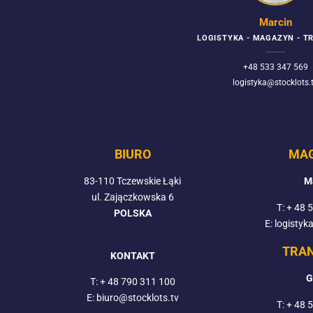
Marcin
LOGISTYKA - MAGAZYN - 
+48 533 347 569
logistyka@stocklots.
BIURO
MA
83-110 Tczewskie Łąki
M
ul. Zajączkowska 6
T:
+ 48 
POLSKA
E: logistyk
TRA
KONTAKT
G
T:
+ 48 790 311 100
E: biuro@stocklots.tv
T:
+ 48 