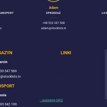
Adam
TRANSPORT
SPRZEDAŻ
LOG
+48 533 347 568
tv
adam@stocklots.tv
GAZYN
LINKI
arcin
- Wzory towarów
- Targi
533 347 569
- Odwiedź naszą Wzorcownię
a@stocklots.tv
- FAQ
- Sprzedaj na towar
NSPORT
- ♥ Pomagamy
- Jak dojechać (TIR)
osia
- Jesteśmy EKO
503 342 109