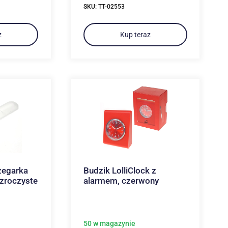
SKU: TT-02553
z
Kup teraz
zegarka
Budzik LolliClock z
zroczyste
alarmem, czerwony
50 w magazynie