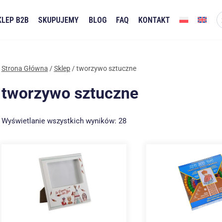
KLEP B2B
SKUPUJEMY
BLOG
FAQ
KONTAKT
Strona Główna
/
Sklep
/
tworzywo sztuczne
tworzywo sztuczne
Posortowane
Wyświetlanie wszystkich wyników: 28
według
najnowszych