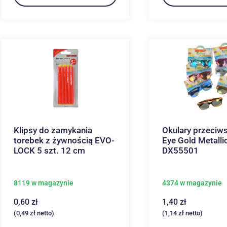
Klipsy do zamykania
Okulary przeciw
torebek z żywnością EVO-
Eye Gold Metalli
LOCK 5 szt. 12 cm
DX55501
8119 w magazynie
4374 w magazynie
0,60
zł
1,40
zł
(
0,49
zł
netto)
(
1,14
zł
netto)