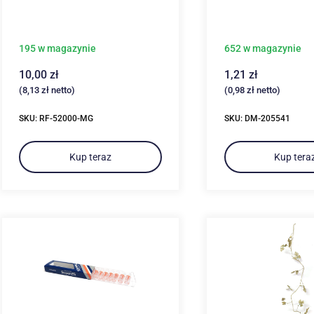
195 w magazynie
652 w magazynie
10,00
zł
1,21
zł
(
8,13
zł
netto)
(
0,98
zł
netto)
SKU: RF-52000-MG
SKU: DM-205541
Kup teraz
Kup tera