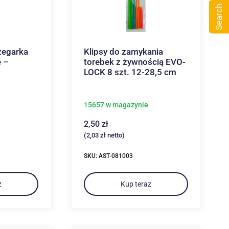
Search
zegarka
Klipsy do zamykania
e –
torebek z żywnością EVO-
LOCK 8 szt. 12-28,5 cm
15657 w magazynie
2,50
zł
(
2,03
zł
netto)
SKU: AST-081003
z
Kup teraz