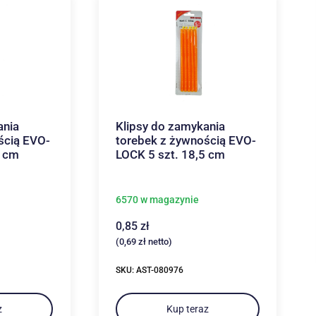
ania
Klipsy do zamykania
ścią EVO-
torebek z żywnością EVO-
5 cm
LOCK 5 szt. 18,5 cm
6570 w magazynie
0,85
zł
(
0,69
zł
netto)
SKU: AST-080976
z
Kup teraz