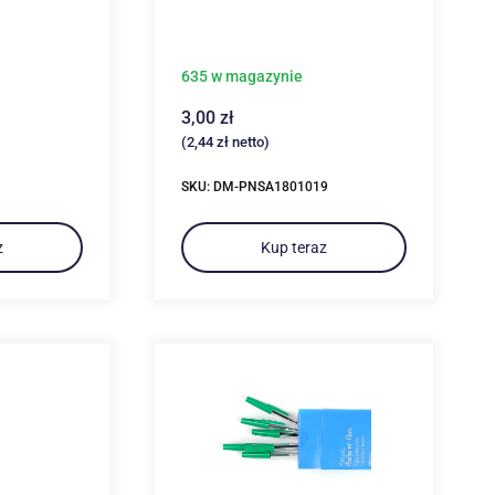
635 w magazynie
3,00
zł
(
2,44
zł
netto)
SKU: DM-PNSA1801019
z
Kup teraz