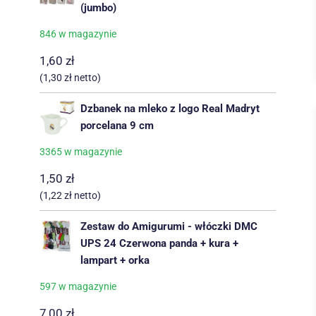
(jumbo)
846 w magazynie
1,60
zł
(
1,30
zł
netto)
Dzbanek na mleko z logo Real Madryt
porcelana 9 cm
3365 w magazynie
1,50
zł
(
1,22
zł
netto)
Zestaw do Amigurumi - włóczki DMC
UPS 24 Czerwona panda + kura +
lampart + orka
597 w magazynie
7,00
zł