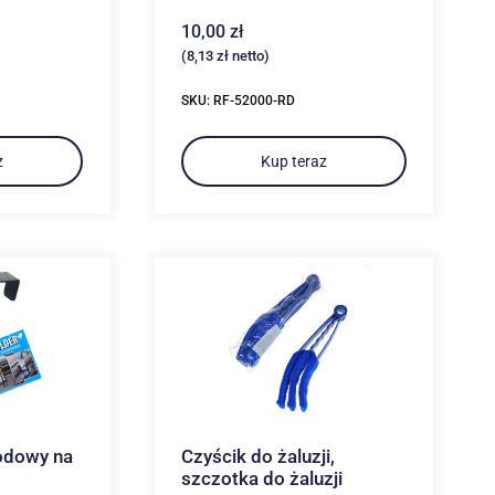
10,00
zł
(
8,13
zł
netto)
SKU: RF-52000-RD
z
Kup teraz
odowy na
Czyścik do żaluzji,
szczotka do żaluzji