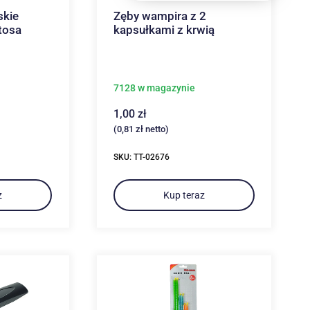
skie
Zęby wampira z 2
tosa
kapsułkami z krwią
7128 w magazynie
1,00
zł
(
0,81
zł
netto)
SKU: TT-02676
z
Kup teraz