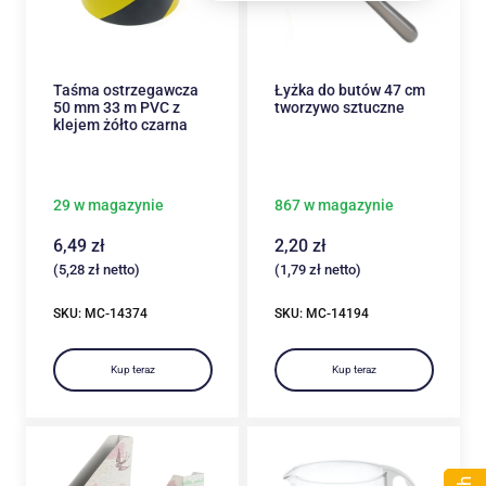
Taśma ostrzegawcza
Łyżka do butów 47 cm
50 mm 33 m PVC z
tworzywo sztuczne
klejem żółto czarna
29 w magazynie
867 w magazynie
6,49
zł
2,20
zł
(
5,28
zł
netto)
(
1,79
zł
netto)
SKU: MC-14374
SKU: MC-14194
Kup teraz
Kup teraz