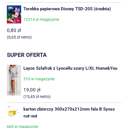
Torebka papierowa Disney TSD-20S (średnia)
12314 w magazynie
0,80
zł
(
0,65
zł
netto)
SUPER OFERTA
Layos Szlafrok z Lyocellu szary L/XL Home&You
310 w magazynie
19,00
zł
(
15,45
zł
netto)
karton zbiorczy 300x270x212mm fala B Syoss
cut-out
660 w magazynie