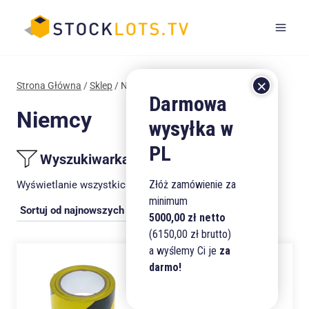
Przejdź
do
treści
Strona Główna
/
Sklep
/
Niemcy
Niemcy
Wyszukiwarka produktów
Złóż zamówienie za
Posortowane
Wyświetlanie wszystkich wyników: 4
minimum
według
5000,00 zł netto
najnowszych
(6150,00 zł brutto)
a wyślemy Ci je
za
darmo!