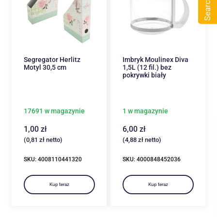
Search
Segregator Herlitz
Imbryk Moulinex Diva
Motyl 30,5 cm
1,5L (12 fil.) bez
pokrywki biały
17691 w magazynie
1 w magazynie
1,00
zł
6,00
zł
(
0,81
zł
netto)
(
4,88
zł
netto)
SKU: 4008110441320
SKU: 4000848452036
Kup teraz
Kup teraz