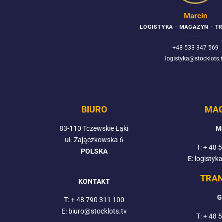
Marcin
LOGISTYKA - MAGAZYN - 
+48 533 347 569
logistyka@stocklots.
BIURO
MA
83-110 Tczewskie Łąki
M
ul. Zajączkowska 6
T:
+ 48 
POLSKA
E: logistyk
TRA
KONTAKT
G
T:
+ 48 790 311 100
E: biuro@stocklots.tv
T:
+ 48 