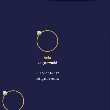
Ania
KSIĘGOWOŚĆ
+48 530 016 497
ania@stocklots.tv