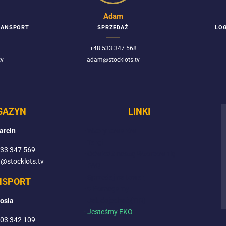
Adam
TRANSPORT
SPRZEDAŻ
LOG
+48 533 347 568
tv
adam@stocklots.tv
GAZYN
LINKI
arcin
- Wzory towarów
- Targi
533 347 569
- Odwiedź naszą Wzorcownię
a@stocklots.tv
- FAQ
- Sprzedaj na towar
NSPORT
- ♥ Pomagamy
- Jak dojechać (TIR)
osia
- Jesteśmy EKO
503 342 109