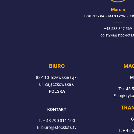
Marcin
LOGISTYKA - MAGAZYN - 
+48 533 347 569
logistyka@stocklots.
BIURO
MA
83-110 Tczewskie Łąki
M
ul. Zajączkowska 6
T:
+ 48 
POLSKA
E: logistyk
TRA
KONTAKT
G
T:
+ 48 790 311 100
E: biuro@stocklots.tv
T:
+ 48 