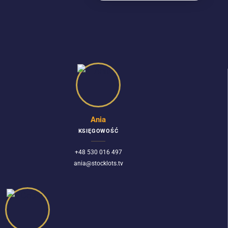
Ania
KSIĘGOWOŚĆ
+48 530 016 497
ania@stocklots.tv