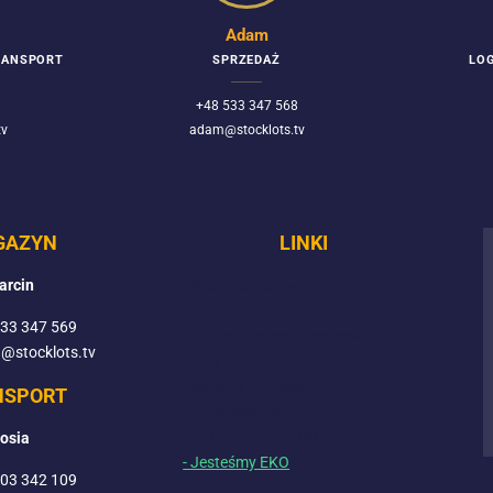
Adam
TRANSPORT
SPRZEDAŻ
LOG
+48 533 347 568
tv
adam@stocklots.tv
GAZYN
LINKI
arcin
- Wzory towarów
- Targi
533 347 569
- Odwiedź naszą Wzorcownię
a@stocklots.tv
- FAQ
- Sprzedaj na towar
NSPORT
- ♥ Pomagamy
- Jak dojechać (TIR)
osia
- Jesteśmy EKO
503 342 109