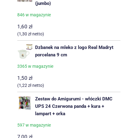
(jumbo)
846 w magazynie
1,60
zł
(
1,30
zł
netto)
Dzbanek na mleko z logo Real Madryt
porcelana 9 cm
3365 w magazynie
1,50
zł
(
1,22
zł
netto)
Zestaw do Amigurumi - włóczki DMC
UPS 24 Czerwona panda + kura +
lampart + orka
597 w magazynie
7,00
zł