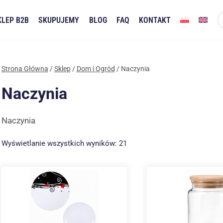
KLEP B2B
SKUPUJEMY
BLOG
FAQ
KONTAKT
Strona Główna
/
Sklep
/
Dom i Ogród
/
Naczynia
Naczynia
Naczynia
Posortowane
Wyświetlanie wszystkich wyników: 21
według
najnowszych