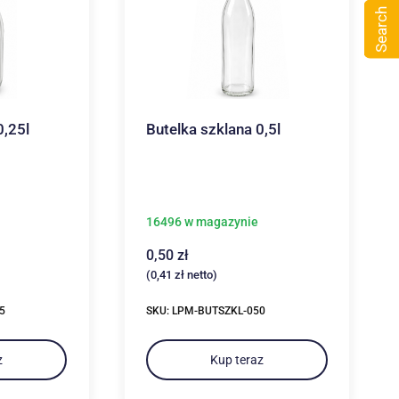
Search
0,25l
Butelka szklana 0,5l
16496 w magazynie
0,50
zł
(
0,41
zł
netto)
5
SKU: LPM-BUTSZKL-050
z
Kup teraz