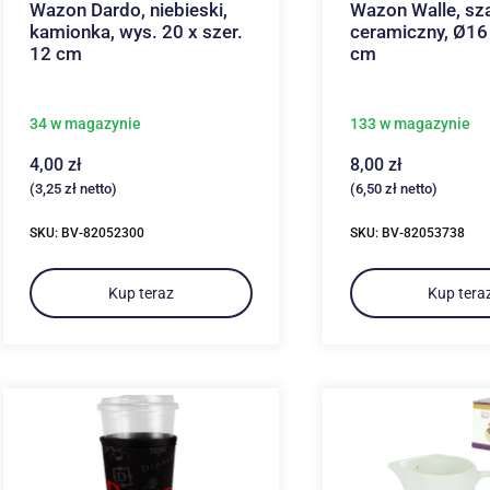
Wazon Dardo, niebieski,
Wazon Walle, sza
kamionka, wys. 20 x szer.
ceramiczny, Ø16
12 cm
cm
34 w magazynie
133 w magazynie
4,00
zł
8,00
zł
(
3,25
zł
netto)
(
6,50
zł
netto)
SKU: BV-82052300
SKU: BV-82053738
Kup teraz
Kup tera