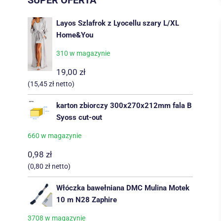
SUPER OFERTA
Layos Szlafrok z Lyocellu szary L/XL
Home&You
310 w magazynie
19,00
zł
(
15,45
zł
netto)
karton zbiorczy 300x270x212mm fala B
Syoss cut-out
660 w magazynie
0,98
zł
(
0,80
zł
netto)
Włóczka bawełniana DMC Mulina Motek
10 m N28 Zaphire
3708 w magazynie