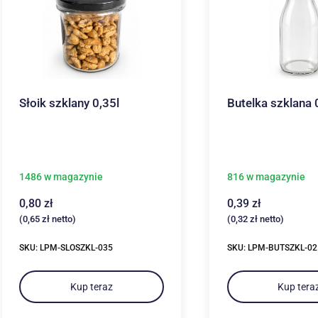
Słoik szklany 0,35l
Butelka szklana 
1486 w magazynie
816 w magazynie
0,80
zł
0,39
zł
(
0,65
zł
netto)
(
0,32
zł
netto)
SKU: LPM-SLOSZKL-035
SKU: LPM-BUTSZKL-02
Kup teraz
Kup tera