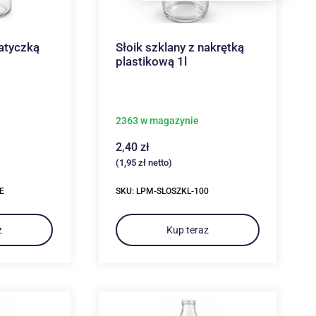
zatyczką
Słoik szklany z nakrętką
plastikową 1l
2363 w magazynie
2,40
zł
(
1,95
zł
netto)
E
SKU: LPM-SLOSZKL-100
z
Kup teraz