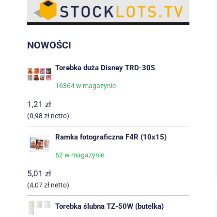
NOWOŚCI
Torebka duża Disney TRD-30S
16364 w magazynie
1,21
zł
(
0,98
zł
netto)
Ramka fotograficzna F4R (10x15)
62 w magazynie
5,01
zł
(
4,07
zł
netto)
Torebka ślubna TZ-50W (butelka)