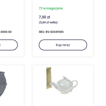
72 w magazynie
7,00
zł
(
5,69
zł
netto)
-0000-00
SKU: BV-82049585
z
Kup teraz