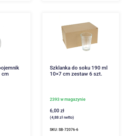
pojemnik
Szklanka do soku 190 ml
5 cm
10×7 cm zestaw 6 szt.
2393 w magazynie
6,00
zł
(
4,88
zł
netto)
SKU: SB-72076-6