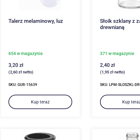
Talerz melaminowy, luz
Słoik szklany z 
drewnianą
654 w magazynie
371 w magazynie
3,20
zł
2,40
zł
(
2,60
zł
netto)
(
1,95
zł
netto)
SKU: GUR-15639
SKU: LPM-SLOSZKL-DR
Kup teraz
Kup tera