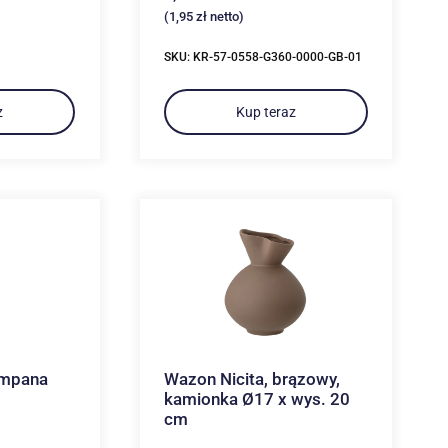
(
1,95
zł
netto)
SKU: KR-57-0558-G360-0000-GB-01
z
Kup teraz
ampana
Wazon Nicita, brązowy,
kamionka Ø17 ​​x wys. 20
cm