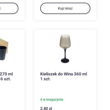
z
Kup teraz
 270 ml
Kieliszek do Wina 360 ml
6 szt.
1 szt.
4 w magazynie
2,40
zł