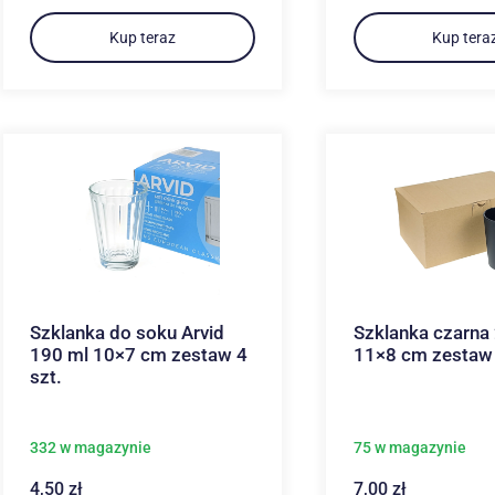
Kup teraz
Kup tera
Szklanka do soku Arvid
Szklanka czarna
190 ml 10×7 cm zestaw 4
11×8 cm zestaw 
szt.
332 w magazynie
75 w magazynie
4,50
zł
7,00
zł